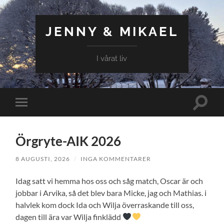
JENNY & MIKAEL
I vårat liv
Slå
Slå
på/av
på/av
sökfält
mobilmeny
Örgryte-AIK 2026
8 AUGUSTI, 2026
/
INGA KOMMENTARER
Idag satt vi hemma hos oss och såg match, Oscar är och
jobbar i Arvika, så det blev bara Micke, jag och Mathias. i
halvlek kom dock Ida och Wilja överraskande till oss,
dagen till ära var Wilja finklädd