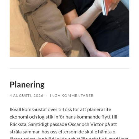
Planering
4 AUGUSTI, 2026
/
INGA KOMMENTARER
Ikväll kom Gustaf över till oss för att planera lite
ekonomi och logistik inför hans kommande flytt till
Råcksta. Samtidigt passade Oscar och Victor på att
stråla samman hos oss eftersom de skulle hämta o
lämna saker. Jag bjöd in Ida och Wilja också då, med kort