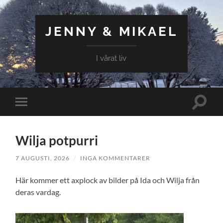
JENNY & MIKAEL
I vårat liv
Slå
Slå
på/av
på/av
sökfält
mobilmeny
Wilja potpurri
7 AUGUSTI, 2026
/
INGA KOMMENTARER
Här kommer ett axplock av bilder på Ida och Wilja från
deras vardag.