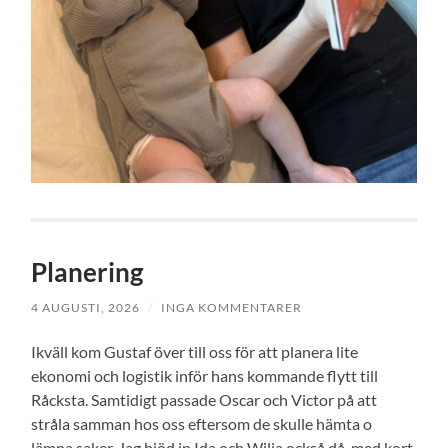
Planering
4 AUGUSTI, 2026
/
INGA KOMMENTARER
Ikväll kom Gustaf över till oss för att planera lite
ekonomi och logistik inför hans kommande flytt till
Råcksta. Samtidigt passade Oscar och Victor på att
stråla samman hos oss eftersom de skulle hämta o
lämna saker. Jag bjöd in Ida och Wilja också då, med kort