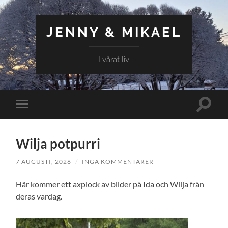
JENNY & MIKAEL
I vårat liv
Slå
Slå
på/av
på/av
sökfält
mobilmeny
Wilja potpurri
7 AUGUSTI, 2026
/
INGA KOMMENTARER
Här kommer ett axplock av bilder på Ida och Wilja från
deras vardag.