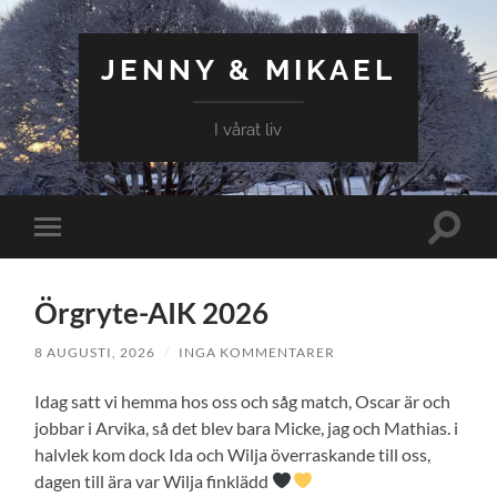
JENNY & MIKAEL
I vårat liv
Slå
Slå
på/av
på/av
sökfält
mobilmeny
Örgryte-AIK 2026
8 AUGUSTI, 2026
/
INGA KOMMENTARER
Idag satt vi hemma hos oss och såg match, Oscar är och
jobbar i Arvika, så det blev bara Micke, jag och Mathias. i
halvlek kom dock Ida och Wilja överraskande till oss,
dagen till ära var Wilja finklädd