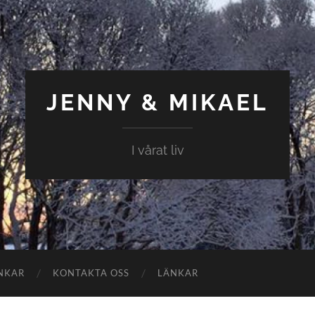
JENNY & MIKAEL
I vårat liv
NKAR
KONTAKTA OSS
LÄNKAR