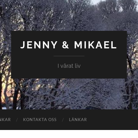
JENNY & MIKAEL
I vårat liv
NKAR
KONTAKTA OSS
LÄNKAR