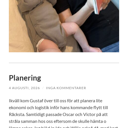
Planering
4 AUGUSTI, 2026
/
INGA KOMMENTARER
Ikväll kom Gustaf över till oss för att planera lite
ekonomi och logistik inför hans kommande flytt till
Råcksta. Samtidigt passade Oscar och Victor på att
stråla samman hos oss eftersom de skulle hämta o
lämna saker. Jag bjöd in Ida och Wilja också då, med kort