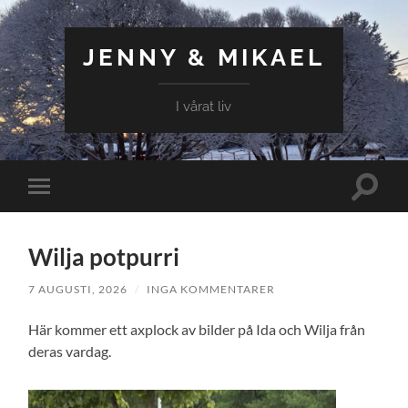
JENNY & MIKAEL
I vårat liv
Slå
Slå
på/av
på/av
sökfält
mobilmeny
Wilja potpurri
7 AUGUSTI, 2026
/
INGA KOMMENTARER
Här kommer ett axplock av bilder på Ida och Wilja från
deras vardag.