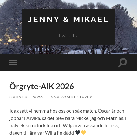
JENNY & MIKAEL
I vårat liv
Slå
Slå
på/av
på/av
sökfält
mobilmeny
Örgryte-AIK 2026
8 AUGUSTI, 2026
/
INGA KOMMENTARER
Idag satt vi hemma hos oss och såg match, Oscar är och
jobbar i Arvika, så det blev bara Micke, jag och Mathias. i
halvlek kom dock Ida och Wilja överraskande till oss,
dagen till ära var Wilja finklädd