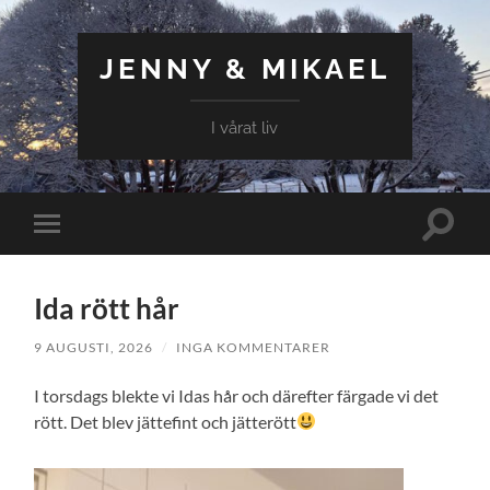
JENNY & MIKAEL
I vårat liv
Slå
Slå
på/av
på/av
sökfält
mobilmeny
Ida rött hår
9 AUGUSTI, 2026
/
INGA KOMMENTARER
I torsdags blekte vi Idas hår och därefter färgade vi det
rött. Det blev jättefint och jätterött