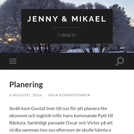
JENNY & MIKAEL
I vårat liv
Slå
Slå
på/av
på/av
sökfält
mobilmeny
Planering
4 AUGUSTI, 2026
/
INGA KOMMENTARER
Ikväll kom Gustaf över till oss för att planera lite
ekonomi och logistik inför hans kommande flytt till
Råcksta. Samtidigt passade Oscar och Victor på att
stråla samman hos oss eftersom de skulle hämta o