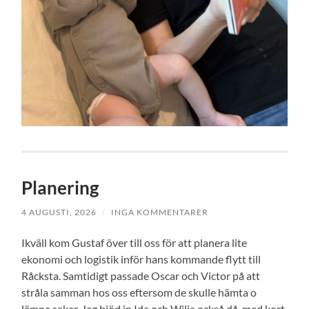
Planering
4 AUGUSTI, 2026
/
INGA KOMMENTARER
Ikväll kom Gustaf över till oss för att planera lite
ekonomi och logistik inför hans kommande flytt till
Råcksta. Samtidigt passade Oscar och Victor på att
stråla samman hos oss eftersom de skulle hämta o
lämna saker. Jag bjöd in Ida och Wilja också då, med kort