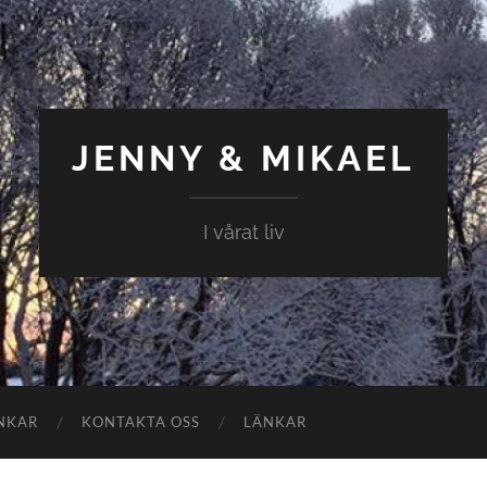
JENNY & MIKAEL
I vårat liv
NKAR
KONTAKTA OSS
LÄNKAR