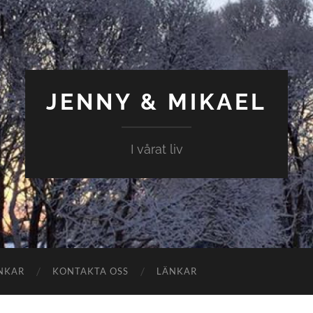
JENNY & MIKAEL
I vårat liv
NKAR
KONTAKTA OSS
LÄNKAR