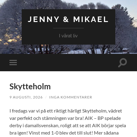
JENNY & MIKAEL
I vårat liv
Slå
Slå
på/av
på/av
sökfält
mobilmeny
Skytteholm
9 AUGUSTI, 2026
/
INGA KOMMENTARER
I fredags var vi på ett riktigt härligt Skytteholm, vädret
var perfekt och stämningen var bra! AIK – BP spelade
derby i damallsvenskan, roligt att se att AIK börjar spela
bra igen! Vinst med 1-0 blev det till slut! Mer sådana