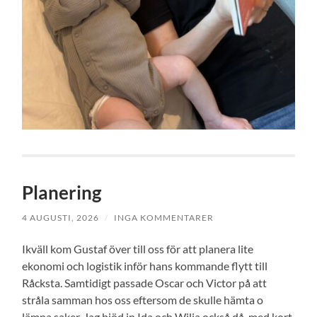
Planering
4 AUGUSTI, 2026
/
INGA KOMMENTARER
Ikväll kom Gustaf över till oss för att planera lite
ekonomi och logistik inför hans kommande flytt till
Råcksta. Samtidigt passade Oscar och Victor på att
stråla samman hos oss eftersom de skulle hämta o
lämna saker. Jag bjöd in Ida och Wilja också då, med kort