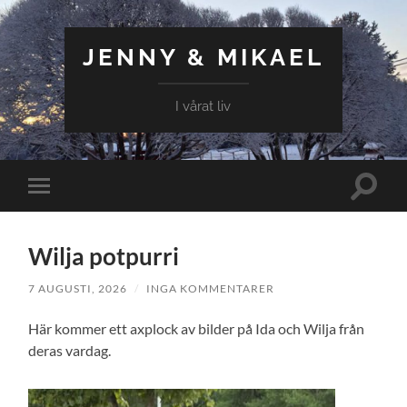
JENNY & MIKAEL
I vårat liv
Slå
Slå
på/av
på/av
sökfält
mobilmeny
Wilja potpurri
7 AUGUSTI, 2026
/
INGA KOMMENTARER
Här kommer ett axplock av bilder på Ida och Wilja från
deras vardag.