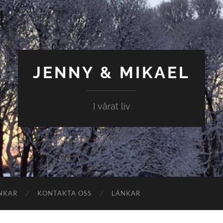
JENNY & MIKAEL
I vårat liv
NKAR
KONTAKTA OSS
LÄNKAR