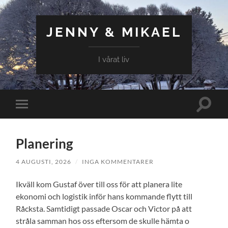
JENNY & MIKAEL
I vårat liv
Slå
Slå
på/av
på/av
sökfält
mobilmeny
Planering
4 AUGUSTI, 2026
/
INGA KOMMENTARER
Ikväll kom Gustaf över till oss för att planera lite
ekonomi och logistik inför hans kommande flytt till
Råcksta. Samtidigt passade Oscar och Victor på att
stråla samman hos oss eftersom de skulle hämta o