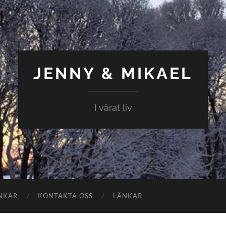
JENNY & MIKAEL
I vårat liv
NKAR
KONTAKTA OSS
LÄNKAR