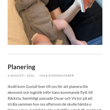
Planering
4 AUGUSTI, 2026
/
INGA KOMMENTARER
Ikväll kom Gustaf över till oss för att planera lite
ekonomi och logistik inför hans kommande flytt till
Råcksta. Samtidigt passade Oscar och Victor på att
stråla samman hos oss eftersom de skulle hämta o
lämna saker. Jag bjöd in Ida och Wilja också då, med kort