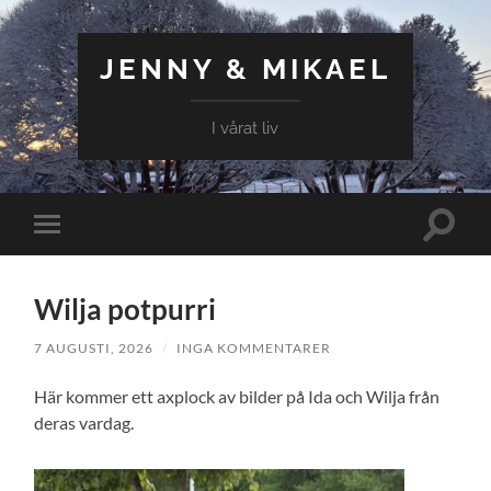
JENNY & MIKAEL
I vårat liv
Slå
Slå
på/av
på/av
sökfält
mobilmeny
Wilja potpurri
7 AUGUSTI, 2026
/
INGA KOMMENTARER
Här kommer ett axplock av bilder på Ida och Wilja från
deras vardag.