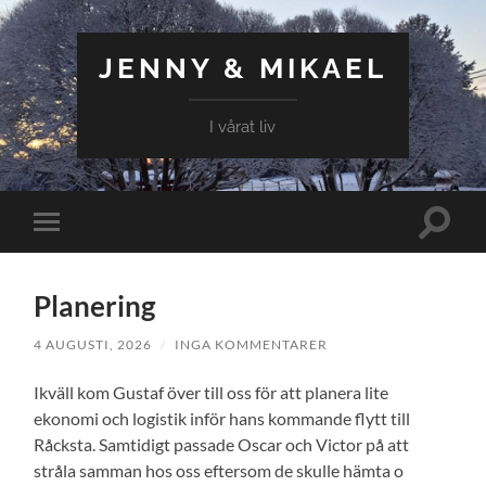
JENNY & MIKAEL
I vårat liv
Slå
Slå
på/av
på/av
sökfält
mobilmeny
Planering
4 AUGUSTI, 2026
/
INGA KOMMENTARER
Ikväll kom Gustaf över till oss för att planera lite
ekonomi och logistik inför hans kommande flytt till
Råcksta. Samtidigt passade Oscar och Victor på att
stråla samman hos oss eftersom de skulle hämta o