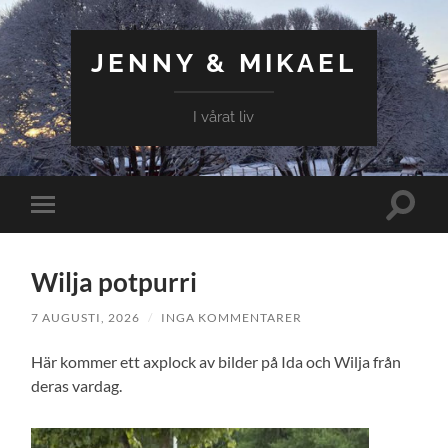
JENNY & MIKAEL
I vårat liv
Slå
Slå
på/av
på/av
sökfält
mobilmeny
Wilja potpurri
7 AUGUSTI, 2026
/
INGA KOMMENTARER
Här kommer ett axplock av bilder på Ida och Wilja från
deras vardag.