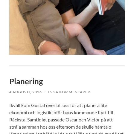
Planering
4 AUGUSTI, 2026
/
INGA KOMMENTARER
Ikväll kom Gustaf över till oss för att planera lite
ekonomi och logistik inför hans kommande flytt till
Råcksta. Samtidigt passade Oscar och Victor på att
stråla samman hos oss eftersom de skulle hämta o
lämna saker. Jag bjöd in Ida och Wilja också då, med kort