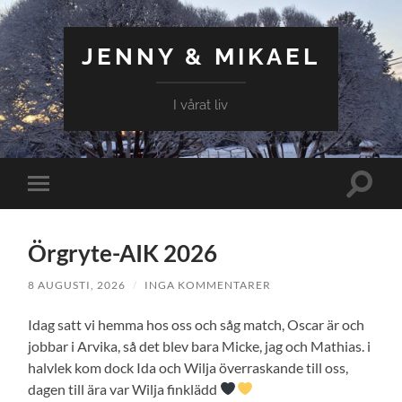
JENNY & MIKAEL
I vårat liv
Slå
Slå
på/av
på/av
sökfält
mobilmeny
Örgryte-AIK 2026
8 AUGUSTI, 2026
/
INGA KOMMENTARER
Idag satt vi hemma hos oss och såg match, Oscar är och
jobbar i Arvika, så det blev bara Micke, jag och Mathias. i
halvlek kom dock Ida och Wilja överraskande till oss,
dagen till ära var Wilja finklädd