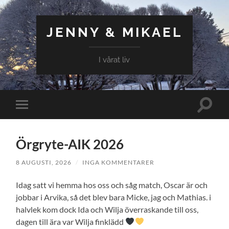
JENNY & MIKAEL
I vårat liv
Slå
Slå
på/av
på/av
sökfält
mobilmeny
Örgryte-AIK 2026
8 AUGUSTI, 2026
/
INGA KOMMENTARER
Idag satt vi hemma hos oss och såg match, Oscar är och
jobbar i Arvika, så det blev bara Micke, jag och Mathias. i
halvlek kom dock Ida och Wilja överraskande till oss,
dagen till ära var Wilja finklädd