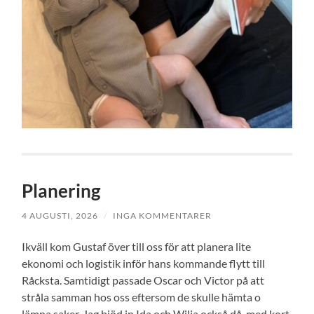
Planering
4 AUGUSTI, 2026
/
INGA KOMMENTARER
Ikväll kom Gustaf över till oss för att planera lite
ekonomi och logistik inför hans kommande flytt till
Råcksta. Samtidigt passade Oscar och Victor på att
stråla samman hos oss eftersom de skulle hämta o
lämna saker. Jag bjöd in Ida och Wilja också då, med kort