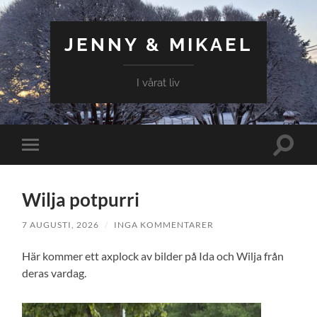
JENNY & MIKAEL
I vårat liv
Slå
Slå
på/av
på/av
sökfält
mobilmeny
Wilja potpurri
7 AUGUSTI, 2026
/
INGA KOMMENTARER
Här kommer ett axplock av bilder på Ida och Wilja från
deras vardag.