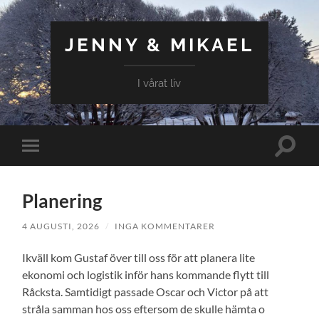
JENNY & MIKAEL
I vårat liv
Slå
Slå
på/av
på/av
sökfält
mobilmeny
Planering
4 AUGUSTI, 2026
/
INGA KOMMENTARER
Ikväll kom Gustaf över till oss för att planera lite
ekonomi och logistik inför hans kommande flytt till
Råcksta. Samtidigt passade Oscar och Victor på att
stråla samman hos oss eftersom de skulle hämta o