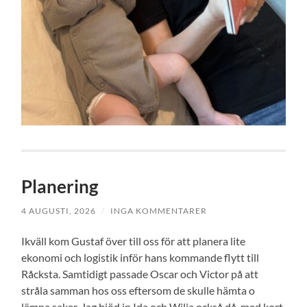
Planering
4 AUGUSTI, 2026
/
INGA KOMMENTARER
Ikväll kom Gustaf över till oss för att planera lite
ekonomi och logistik inför hans kommande flytt till
Råcksta. Samtidigt passade Oscar och Victor på att
stråla samman hos oss eftersom de skulle hämta o
lämna saker. Jag bjöd in Ida och Wilja också då, med kort