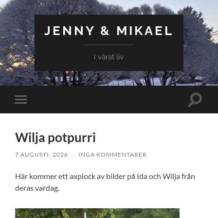
JENNY & MIKAEL
I vårat liv
Slå
Slå
på/av
på/av
sökfält
mobilmeny
Wilja potpurri
7 AUGUSTI, 2026
/
INGA KOMMENTARER
Här kommer ett axplock av bilder på Ida och Wilja från
deras vardag.