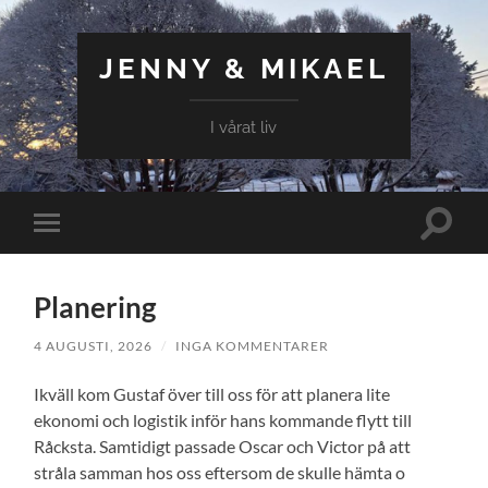
JENNY & MIKAEL
I vårat liv
Slå
Slå
på/av
på/av
sökfält
mobilmeny
Planering
4 AUGUSTI, 2026
/
INGA KOMMENTARER
Ikväll kom Gustaf över till oss för att planera lite
ekonomi och logistik inför hans kommande flytt till
Råcksta. Samtidigt passade Oscar och Victor på att
stråla samman hos oss eftersom de skulle hämta o