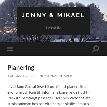
JENNY & MIKAEL
I vårat liv
Slå
Slå
på/av
på/av
sökfält
mobilmeny
Planering
4 AUGUSTI, 2026
/
INGA KOMMENTARER
Ikväll kom Gustaf över till oss för att planera lite
ekonomi och logistik inför hans kommande flytt till
Råcksta. Samtidigt passade Oscar och Victor på att
stråla samman hos oss eftersom de skulle hämta o