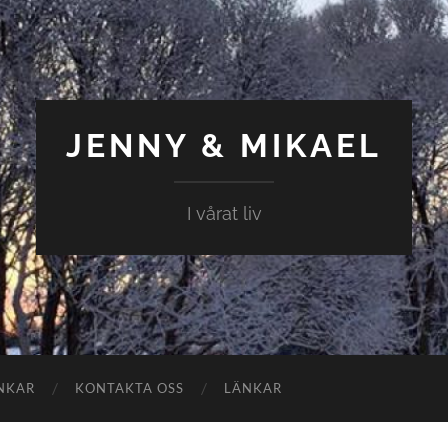
JENNY & MIKAEL
I vårat liv
NKAR
KONTAKTA OSS
LÄNKAR