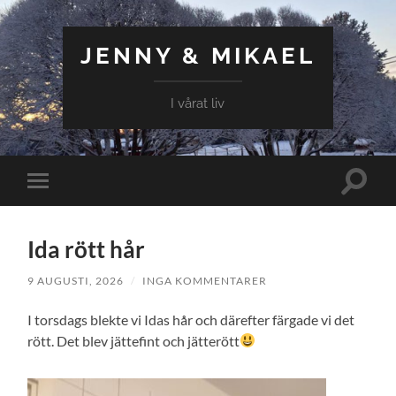
JENNY & MIKAEL
I vårat liv
Slå
Slå
på/av
på/av
sökfält
mobilmeny
Ida rött hår
9 AUGUSTI, 2026
/
INGA KOMMENTARER
I torsdags blekte vi Idas hår och därefter färgade vi det
rött. Det blev jättefint och jätterött