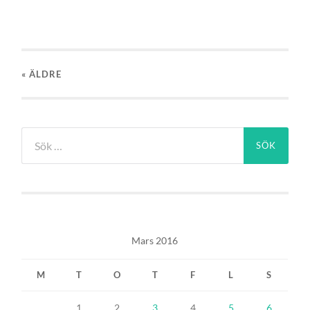
« ÄLDRE
Sök
efter:
Mars 2016
M
T
O
T
F
L
S
1
2
3
4
5
6