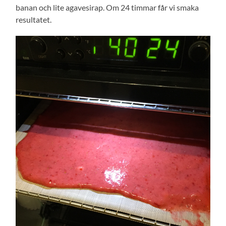
banan och lite agavesirap. Om 24 timmar får vi smaka
resultatet.