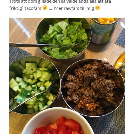
Trots att dom gillade den så valde ändå alla att äta
”riktig” tacofärs
…. Mer rawfärs till mig