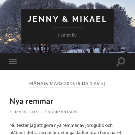
JENNY & MIKAEL
I vårat liv
Slå
Slå
på/av
på/av
sökfält
mobilmeny
MÅNAD:
MARS 2016
(SIDA 1 AV 5)
Nya remmar
31 MARS, 2016
/
3 KOMMENTARER
Nu testar jag att göra nya remmar av jordgubb och
blåbär. I detta recept är det inga dadlar utan bara bäret,