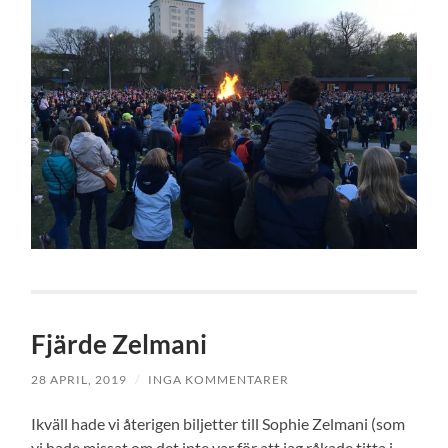
Fjärde Zelmani
28 APRIL, 2019
/
INGA KOMMENTARER
Ikväll hade vi återigen biljetter till Sophie Zelmani (som
vi hade missat om det inte var för att jag råkade titta i