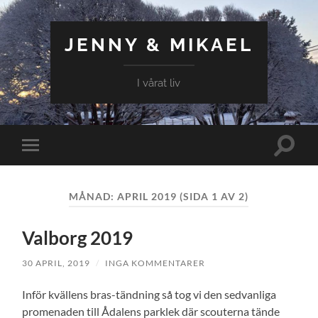
JENNY & MIKAEL
I vårat liv
Slå
Slå
på/av
på/av
sökfält
mobilmeny
MÅNAD:
APRIL 2019
(SIDA 1 AV 2)
Valborg 2019
30 APRIL, 2019
/
INGA KOMMENTARER
Inför kvällens bras-tändning så tog vi den sedvanliga
promenaden till Ådalens parklek där scouterna tände