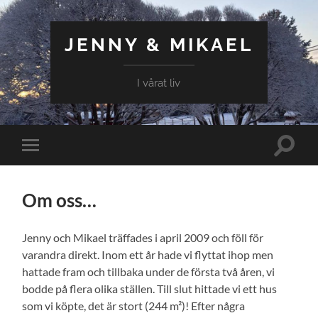
JENNY & MIKAEL
I vårat liv
Slå
Slå
på/av
på/av
sökfält
mobilmeny
Om oss…
Jenny och Mikael träffades i april 2009 och föll för
varandra direkt. Inom ett år hade vi flyttat ihop men
hattade fram och tillbaka under de första två åren, vi
bodde på flera olika ställen. Till slut hittade vi ett hus
som vi köpte, det är stort (244 m²)! Efter några