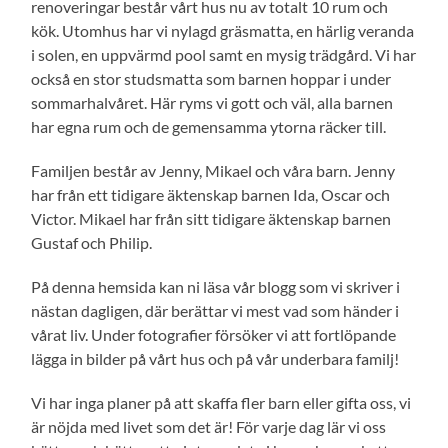
renoveringar består vårt hus nu av totalt 10 rum och
kök. Utomhus har vi nylagd gräsmatta, en härlig veranda
i solen, en uppvärmd pool samt en mysig trädgård. Vi har
också en stor studsmatta som barnen hoppar i under
sommarhalvåret. Här ryms vi gott och väl, alla barnen
har egna rum och de gemensamma ytorna räcker till.
Familjen består av Jenny, Mikael och våra barn. Jenny
har från ett tidigare äktenskap barnen Ida, Oscar och
Victor. Mikael har från sitt tidigare äktenskap barnen
Gustaf och Philip.
På denna hemsida kan ni läsa vår blogg som vi skriver i
nästan dagligen, där berättar vi mest vad som händer i
vårat liv. Under fotografier försöker vi att fortlöpande
lägga in bilder på vårt hus och på vår underbara familj!
Vi har inga planer på att skaffa fler barn eller gifta oss, vi
är nöjda med livet som det är! För varje dag lär vi oss