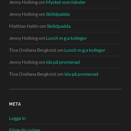
Jenny Holking
om
Mycket som händer
Jenny Holking
om
Sköldpadda
Mathias Hallin
om
Sköldpadda
Jenny Holking
om
Lunch m g:a kollegor
Tina Orellana Bergkvist
om
Lunch m g:a kollegor
Jenny Holking
om
Ida på promenad
Tina Orellana Bergkvist
om
Ida på promenad
META
Logga in
Flöde för inlägg