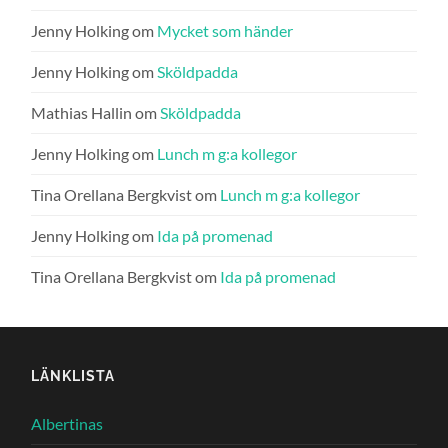
Jenny Holking
om
Mycket som händer
Jenny Holking
om
Sköldpadda
Mathias Hallin
om
Sköldpadda
Jenny Holking
om
Lunch m g:a kollegor
Tina Orellana Bergkvist
om
Lunch m g:a kollegor
Jenny Holking
om
Ida på promenad
Tina Orellana Bergkvist
om
Ida på promenad
LÄNKLISTA
Albertinas