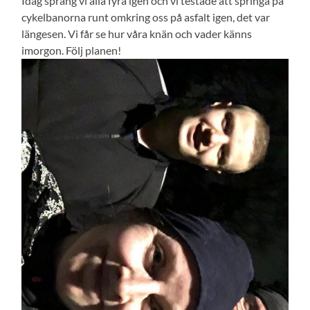
Idag sprang vi alla fyra igen och vi testade att springa på
cykelbanorna runt omkring oss på asfalt igen, det var
längesen. Vi får se hur våra knän och vader känns
imorgon. Följ planen!