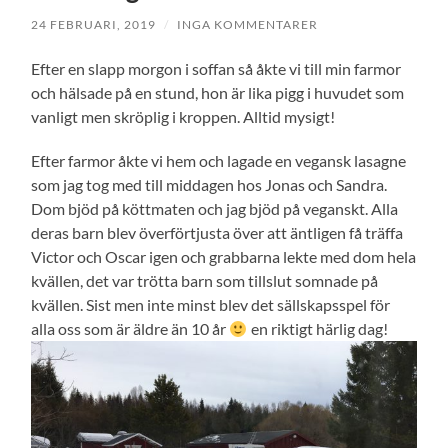
24 FEBRUARI, 2019
/
INGA KOMMENTARER
Efter en slapp morgon i soffan så åkte vi till min farmor
och hälsade på en stund, hon är lika pigg i huvudet som
vanligt men skröplig i kroppen. Alltid mysigt!
Efter farmor åkte vi hem och lagade en vegansk lasagne
som jag tog med till middagen hos Jonas och Sandra.
Dom bjöd på köttmaten och jag bjöd på veganskt. Alla
deras barn blev överförtjusta över att äntligen få träffa
Victor och Oscar igen och grabbarna lekte med dom hela
kvällen, det var trötta barn som tillslut somnade på
kvällen. Sist men inte minst blev det sällskapsspel för
alla oss som är äldre än 10 år
en riktigt härlig dag!