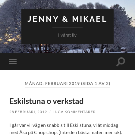
JENNY & MIKAEL
I vårat liv
Slå
Slå
på/av
på/av
sökfält
mobilmeny
MÅNAD:
FEBRUARI 2019
(SIDA 1 AV 2)
Eskilstuna o verkstad
28 FEBRUARI, 2019
/
INGA KOMMENTARER
I går var vi iväg en snabbis till Eskilstuna, vi åt middag
med Åsa på Chop chop. (Inte den bästa maten men ok).