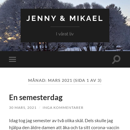
JENNY & MIKAEL
I vårat liv
Slå
Slå
på/av
på/av
sökfält
mobilmeny
MÅNAD:
MARS 2021
(SIDA 1 AV 3)
En semesterdag
30 MARS, 2021
/
INGA KOMMENTARER
Idag tog jag semester av två olika skäl. Dels skulle jag
hjälpa den äldre damen att åka och ta sitt corona-vaccin