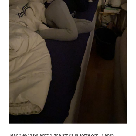
Igår blev vi tyvärr tvugna att sälja Totte och Diablo.