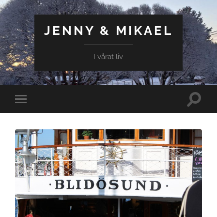
JENNY & MIKAEL
I vårat liv
Slå
Slå
på/av
på/av
sökfält
mobilmeny