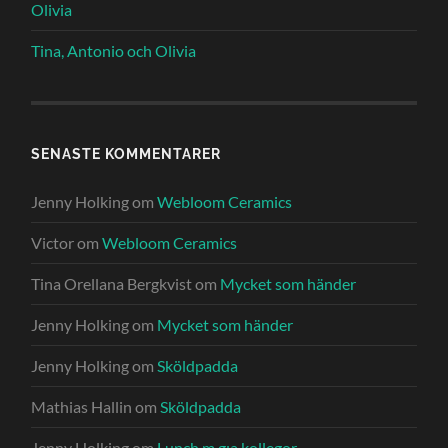
Olivia
Tina, Antonio och Olivia
SENASTE KOMMENTARER
Jenny Holking
om
Webloom Ceramics
Victor
om
Webloom Ceramics
Tina Orellana Bergkvist
om
Mycket som händer
Jenny Holking
om
Mycket som händer
Jenny Holking
om
Sköldpadda
Mathias Hallin
om
Sköldpadda
Jenny Holking
om
Lunch m g:a kollegor