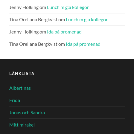
Jenny Holking
om
Lunch m g:a kollegor
Tina Orellana Bergkvist
om
Lunch m g:a kollegor
Jenny Holking
om
Ida på promenad
Tina Orellana Bergkvist
om
Ida på promenad
LÄNKLISTA
Albertinas
Frida
Jonas och Sandra
Mitt mirakel