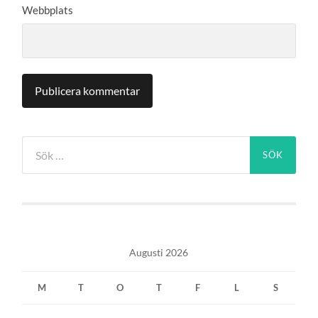
Webbplats
Sök
efter:
Augusti 2026
M
T
O
T
F
L
S