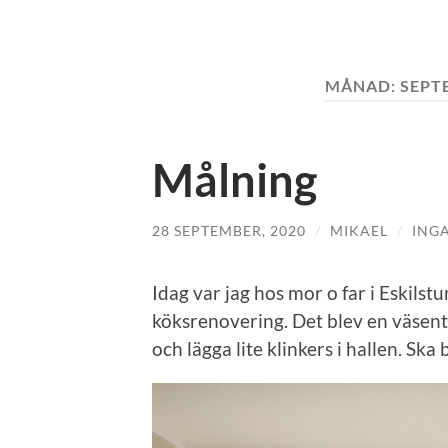
MÅNAD:
SEPT
Målning
28 SEPTEMBER, 2020
/
MIKAEL
/
ING
Idag var jag hos mor o far i Eskil
köksrenovering. Det blev en väsentli
och lägga lite klinkers i hallen. Ska b