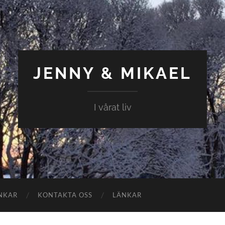
JENNY & MIKAEL
I vårat liv
NKAR
KONTAKTA OSS
LÄNKAR