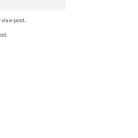
via e-post.
ost.