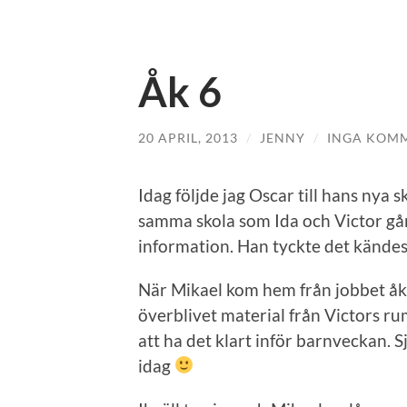
Åk 6
20 APRIL, 2013
/
JENNY
/
INGA KOM
Idag följde jag Oscar till hans nya s
samma skola som Ida och Victor går
information. Han tyckte det kändes
När Mikael kom hem från jobbet åkte
överblivet material från Victors ru
att ha det klart inför barnveckan. S
idag