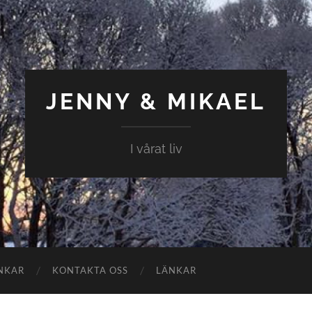
JENNY & MIKAEL
I vårat liv
NKAR
KONTAKTA OSS
LÄNKAR