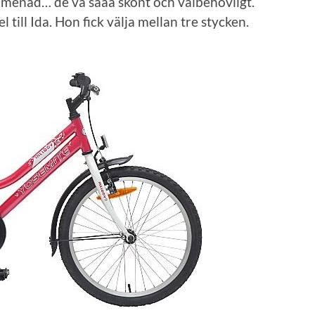
romenad… de va sååå skönt och välbehövligt.
 till Ida. Hon fick välja mellan tre stycken.