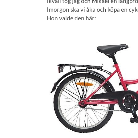
Ikväll tog jag och Mikael en långp
Imorgon ska vi åka och köpa en cykel
Hon valde den här: