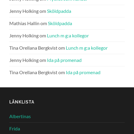
Jenny Holking
om
Sköldpadda
Mathias Hallin
om
Sköldpadda
Jenny Holking
om
Lunch m g:a kollegor
Tina Orellana Bergkvist
om
Lunch m g:a kollegor
Jenny Holking
om
Ida på promenad
Tina Orellana Bergkvist
om
Ida på promenad
LÄNKLISTA
Albertinas
Frida