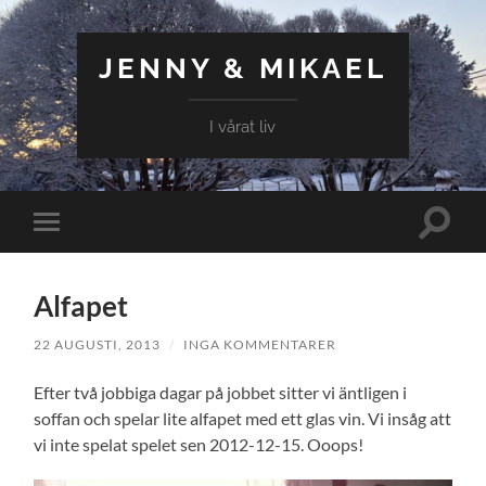
JENNY & MIKAEL
I vårat liv
Slå
Slå
på/av
på/av
sökfält
mobilmeny
Alfapet
22 AUGUSTI, 2013
/
INGA KOMMENTARER
Efter två jobbiga dagar på jobbet sitter vi äntligen i
soffan och spelar lite alfapet med ett glas vin. Vi insåg att
vi inte spelat spelet sen 2012-12-15. Ooops!