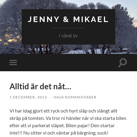
JENNY & MIKAEL
I vårat liv
Slå
Slå
på/av
på/av
sökfält
mobilmeny
Alltid är det nåt…
1 DECEMBER, 2013
/
INGA KOMMENTARER
Vi har idag gjort ett ryck och hyrt släp och slängt allt
skräp på tomten. Va tror ni händer när vi ska starta bilen
efter att vi parkerat släpet. Bilen pajar! Den startar
inte!!! Nu sitter vi och väntar på bärgning, suck!