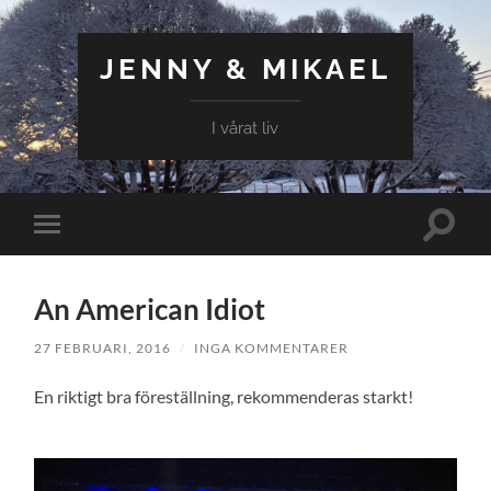
JENNY & MIKAEL
I vårat liv
Slå
Slå
på/av
på/av
sökfält
mobilmeny
An American Idiot
27 FEBRUARI, 2016
/
INGA KOMMENTARER
En riktigt bra föreställning, rekommenderas starkt!