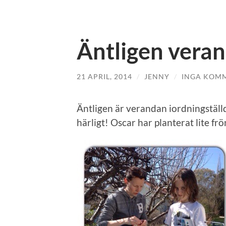
Äntligen vera
21 APRIL, 2014
/
JENNY
/
INGA KOM
Äntligen är verandan iordningstäl
härligt! Oscar har planterat lite fr