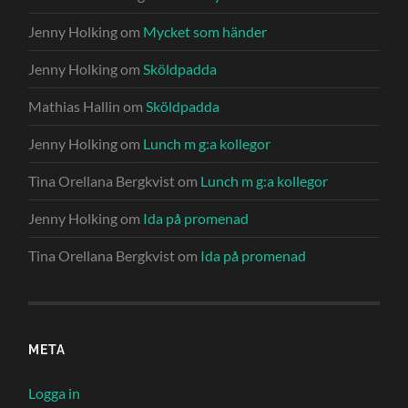
Jenny Holking
om
Mycket som händer
Jenny Holking
om
Sköldpadda
Mathias Hallin
om
Sköldpadda
Jenny Holking
om
Lunch m g:a kollegor
Tina Orellana Bergkvist
om
Lunch m g:a kollegor
Jenny Holking
om
Ida på promenad
Tina Orellana Bergkvist
om
Ida på promenad
META
Logga in