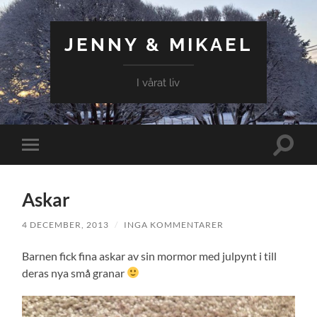
JENNY & MIKAEL
I vårat liv
Slå
Slå
på/av
på/av
sökfält
mobilmeny
Askar
4 DECEMBER, 2013
/
INGA KOMMENTARER
Barnen fick fina askar av sin mormor med julpynt i till
deras nya små granar