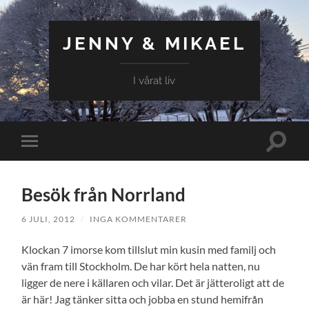
JENNY & MIKAEL
I vårat liv
Slå
Slå
på/av
på/av
sökfält
mobilmeny
Besök från Norrland
6 JULI, 2012
/
INGA KOMMENTARER
Klockan 7 imorse kom tillslut min kusin med familj och
vän fram till Stockholm. De har kört hela natten, nu
ligger de nere i källaren och vilar. Det är jätteroligt att de
är här! Jag tänker sitta och jobba en stund hemifrån