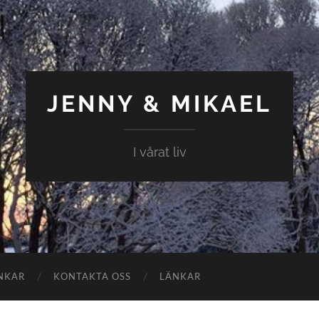
JENNY & MIKAEL
I vårat liv
NKAR
KONTAKTA OSS
LÄNKAR