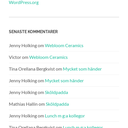
WordPress.org
SENASTE KOMMENTARER
Jenny Holking
om
Webloom Ceramics
Victor
om
Webloom Ceramics
Tina Orellana Bergkvist
om
Mycket som händer
Jenny Holking
om
Mycket som händer
Jenny Holking
om
Sköldpadda
Mathias Hallin
om
Sköldpadda
Jenny Holking
om
Lunch m g:a kollegor
Tina Orellana Bergkvist
om
Lunch m g:a kollegor