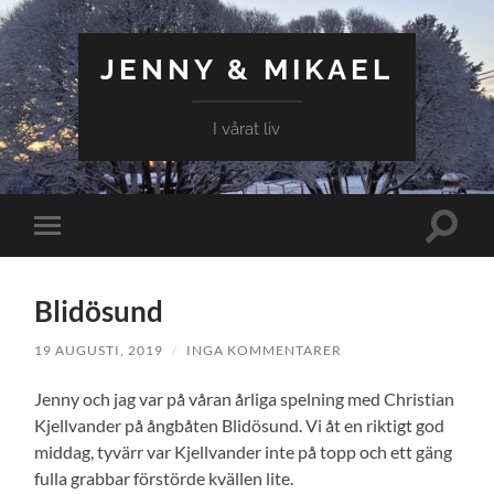
JENNY & MIKAEL
I vårat liv
Slå
Slå
på/av
på/av
sökfält
mobilmeny
Blidösund
19 AUGUSTI, 2019
/
INGA KOMMENTARER
Jenny och jag var på våran årliga spelning med Christian
Kjellvander på ångbåten Blidösund. Vi åt en riktigt god
middag, tyvärr var Kjellvander inte på topp och ett gäng
fulla grabbar förstörde kvällen lite.