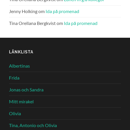
Jenny Holking
om
Ida på promenad
Tina Orellana Bergkvist
om
Ida på promenad
LÄNKLISTA
Albertinas
Frida
Jonas och Sandra
Mitt mirakel
Olivia
Tina, Antonio och Olivia