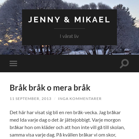
JENNY & MIKAEL
I vårat liv
Slå
Slå
på/av
på/av
sökfält
mobilmeny
Bråk bråk o mera bråk
11 SEPTEMBER, 2013
/
INGA KOMMENTARER
Det här har visat sig bli en ren bråk-vecka. Jag bråkar
med Ida varje dag o det är jättejobbigt. Varje morgon
bråkar hon om kläder och att hon inte vill gå till skolan,
samma visa varje dag. På kvällen bråkar vi om skor,