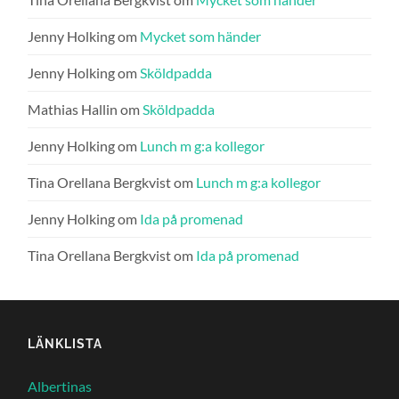
Jenny Holking
om
Mycket som händer
Jenny Holking
om
Sköldpadda
Mathias Hallin
om
Sköldpadda
Jenny Holking
om
Lunch m g:a kollegor
Tina Orellana Bergkvist
om
Lunch m g:a kollegor
Jenny Holking
om
Ida på promenad
Tina Orellana Bergkvist
om
Ida på promenad
LÄNKLISTA
Albertinas