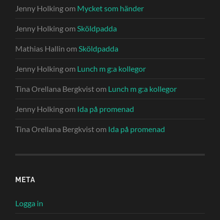
Jenny Holking
om
Mycket som händer
Jenny Holking
om
Sköldpadda
Mathias Hallin
om
Sköldpadda
Jenny Holking
om
Lunch m g:a kollegor
Tina Orellana Bergkvist
om
Lunch m g:a kollegor
Jenny Holking
om
Ida på promenad
Tina Orellana Bergkvist
om
Ida på promenad
META
Logga in