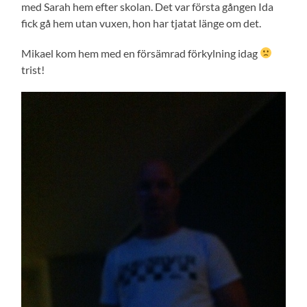
med Sarah hem efter skolan. Det var första gången Ida
fick gå hem utan vuxen, hon har tjatat länge om det.
Mikael kom hem med en försämrad förkylning idag
trist!