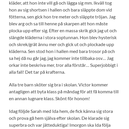
kläder, att hon inte vill gå och lägga sig mm. Ikväll tog
hon av sig shortsen i hallen och bara släppte dom vid
fötterna, sen gick hon tre meter och släppte tröjan. Jag
blev arg och sa till henne på skarpen att hon måste
plocka upp efter sig. Efter en massa skrik gick jag ut och
slängde kläderna i stora soptunnan. Hon blev hysterisk
och skrek/grät ännu mer och gick ut och plockade upp
kläderna. Sen stod hon i hallen med bara trosor på och
sa hej då nu går jag, jag kommer inte tillbaka osv… Jag
orkar inte beskriva mer, tror alla förstår… Superjobbigt i
alla fall! Det tar på krafterna.
Alla tre barn sköter sig bra i skolan. Victor kommer
antagligen att byta klass på måndag för att få komma till
en annan lugnare klass. Skönt för honom!
Idag följde Sarah med Ida hem, de fick känna sig stora
och prova gå hem själva efter skolan. De klarade sig
superbra och var jätteduktiga! Imorgon ska Ida följa