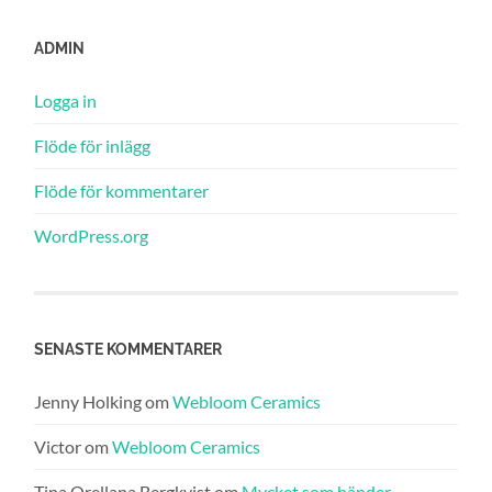
ADMIN
Logga in
Flöde för inlägg
Flöde för kommentarer
WordPress.org
SENASTE KOMMENTARER
Jenny Holking
om
Webloom Ceramics
Victor
om
Webloom Ceramics
Tina Orellana Bergkvist
om
Mycket som händer