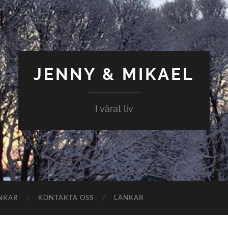
JENNY & MIKAEL
I vårat liv
NKAR
KONTAKTA OSS
LÄNKAR