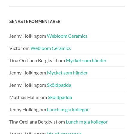
SENASTE KOMMENTARER
Jenny Holking
om
Webloom Ceramics
Victor
om
Webloom Ceramics
Tina Orellana Bergkvist
om
Mycket som händer
Jenny Holking
om
Mycket som händer
Jenny Holking
om
Sköldpadda
Mathias Hallin
om
Sköldpadda
Jenny Holking
om
Lunch m g:a kollegor
Tina Orellana Bergkvist
om
Lunch m g:a kollegor
Jenny Holking
om
Ida på promenad