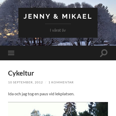
JENNY & MIKAEL
I vårat liv
Slå
Slå
på/av
på/av
sökfält
mobilmeny
Cykeltur
10 SEPTEMBER, 2012
/
1 KOMMENTAR
Ida och jag tog en paus vid lekplatsen.