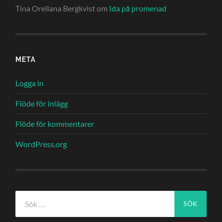
Tina Orellana Bergkvist
om
Ida på promenad
META
Logga in
Flöde för inlägg
Flöde för kommentarer
WordPress.org
Sök
efter: