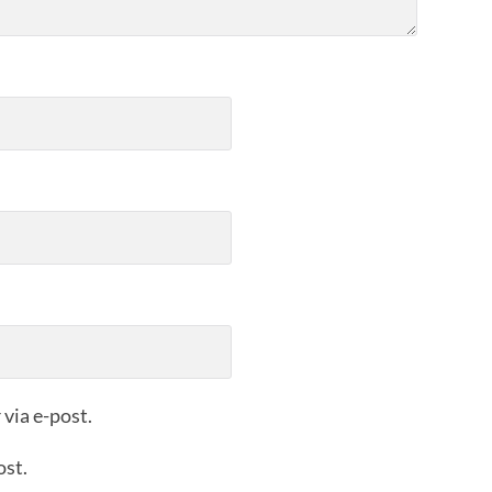
via e-post.
ost.