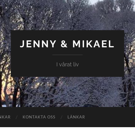
JENNY & MIKAEL
I vårat liv
NKAR
KONTAKTA OSS
LÄNKAR