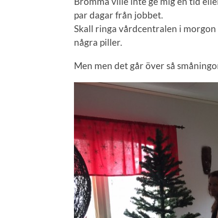
Bromma ville inte ge mig en tid elle
par dagar från jobbet.
Skall ringa vårdcentralen i morgon 
några piller.
Men men det går över så småningo