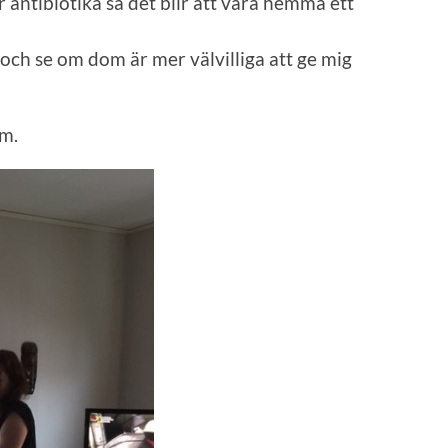
r antibiotika så det blir att vara hemma ett
och se om dom är mer välvilliga att ge mig
m.